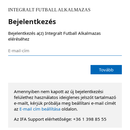
INTEGRALT FUTBALL ALKALMAZAS
Bejelentkezés
Bejelentkezés a(z) Integralt Futball Alkalmazas 
eléréséhez
Tovább
Amennyiben nem kapott az új bejelentkezési
felülethez használatos ideiglenes jelszót tartalmazó
e-mailt, kérjük próbálja meg beállítani e-mail címét
az
E-mail cím beállítása
oldalon.
Az IFA Support elérhetősége: +36 1 398 85 55