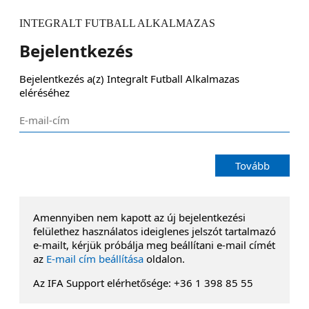
INTEGRALT FUTBALL ALKALMAZAS
Bejelentkezés
Bejelentkezés a(z) Integralt Futball Alkalmazas 
eléréséhez
Tovább
Amennyiben nem kapott az új bejelentkezési
felülethez használatos ideiglenes jelszót tartalmazó
e-mailt, kérjük próbálja meg beállítani e-mail címét
az
E-mail cím beállítása
oldalon.
Az IFA Support elérhetősége: +36 1 398 85 55