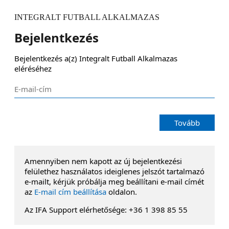
INTEGRALT FUTBALL ALKALMAZAS
Bejelentkezés
Bejelentkezés a(z) Integralt Futball Alkalmazas 
eléréséhez
Tovább
Amennyiben nem kapott az új bejelentkezési
felülethez használatos ideiglenes jelszót tartalmazó
e-mailt, kérjük próbálja meg beállítani e-mail címét
az
E-mail cím beállítása
oldalon.
Az IFA Support elérhetősége: +36 1 398 85 55